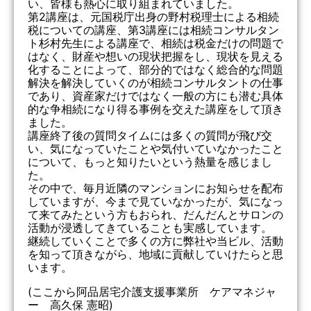
い、皆様も熱心に取り組まれていました。
第2講座は、元国税庁出身の野村税理士による相続
税についての講座、第3講座には相続コンサルタン
ト杉村先生による講座で、相続は税金だけの問題で
はなく、財産や想いの現状把握をし、現状を見える
化することによって、部分的ではなく総合的な問題
解決を解決していくのが相続コンサルタントの仕事
であり、資産家だけではなく一般の方にも潜む具体
的な争相続になり得る事例を交えた講座をして頂き
ました。
講座終了後の質問タイムには多くの質問が飛び交
い、気になっていたことや気付いていなかったこと
について、もっと知りたいという熱量を感じまし
た。
その中で、毎月近隣のマンションにお知らせを配布
していますが、今まで見ていなかったが、気になっ
て来てみたという方もおられ、だんだんとサロンの
活動が浸透してきていることも実感しています。
継続していくことで多くの方に弊社や当ビル、活動
を知って頂きながら、地域に貢献していけたらと思
います。
(ここから阿品居宅介護支援事業所 ケアマネジャ
ー 高久保 憲昭)