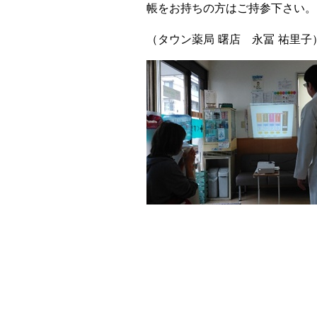
帳をお持ちの方はご持参下さい。
（タウン薬局 曙店 永冨 祐里子