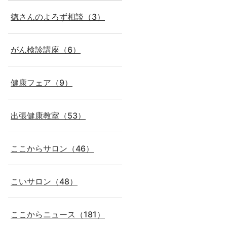
徳さんのよろず相談（3）
がん検診講座（6）
健康フェア（9）
出張健康教室（53）
ここからサロン（46）
こいサロン（48）
ここからニュース（181）