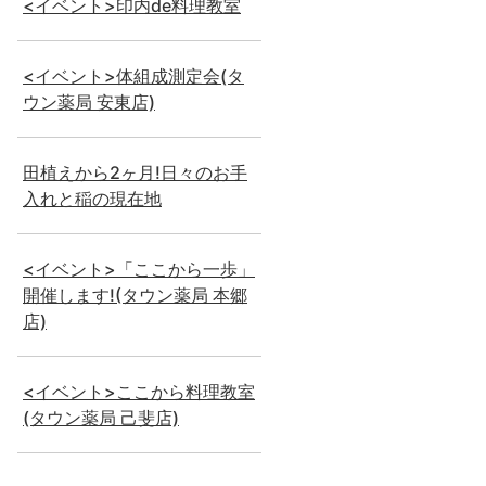
<イベント>印内de料理教室
<イベント>体組成測定会(タ
ウン薬局 安東店)
田植えから2ヶ月!日々のお手
入れと稲の現在地
<イベント>「ここから一歩」
開催します!(タウン薬局 本郷
店)
<イベント>ここから料理教室
(タウン薬局 己斐店)