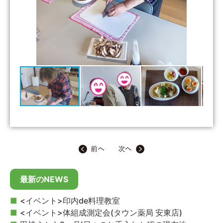
最新のNEWS
<イベント>印内de料理教室
<イベント>体組成測定会(タウン薬局 安東店)